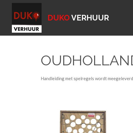
Ga
direct
DUKO
VERHUUR
naar
de
hoofdinhoud
OUDHOLLAND
Handleiding met spelregels wordt meegeleverd